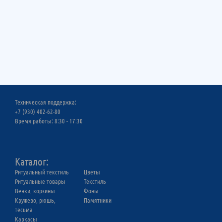
Техническая поддержка:
+7 (930) 402-62-80
Время работы: 8:30 - 17:30
Каталог:
Ритуальный текстиль
Цветы
Ритуальныe товары
Текстиль
Венки, корзины
Фоны
Кружево, рюшь,
Памятники
тесьма
Каркасы